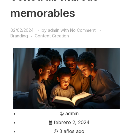
memorables
02/02/2024
by
admin
with
No Comment
Branding
Content Creation
admin
febrero 2, 2024
3 años ago