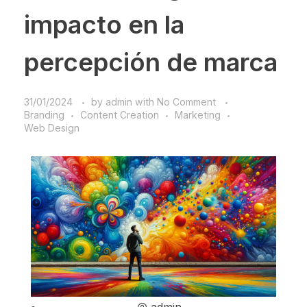
impacto en la
percepción de marca
31/01/2024
by
admin
with
No Comment
Branding
Content Creation
Marketing
Web Design
admin