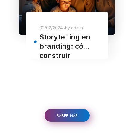
02/02/2024
by
admin
Storytelling en
branding: cómo
construir
marcas
memorables
SABER MÁS