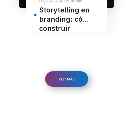
02/02/2024
by
admin
Storytelling en
branding: cómo
construir
marcas
memorables
VER MÁS